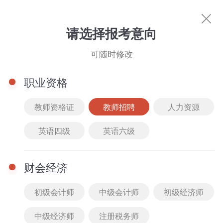
教师招聘
请选择报考意向
你的专属好课
可随时修改
科目选择
职业资格
筛选
综合排序
价格排序
班型选择
课程类
教师资格证
教师招聘
人力资源
市政公用工程管理与实务
全部
精品课
2022
最新
全部
VIP班
英语四级
英语六级
机电工程管理与实务
建设工程法规及相关知识
公开课
2021
人气
免费
套餐班
水利水电工程管理与实务
公路工程管理与实务
财会经济
真题解析课
2020
付费
低到高
单科班
建设工程施工管理
建筑工程管理与实务
初级会计师
中级会计师
初级经济师
高频考点课
2019
高到低
中级经济师
注册税务师