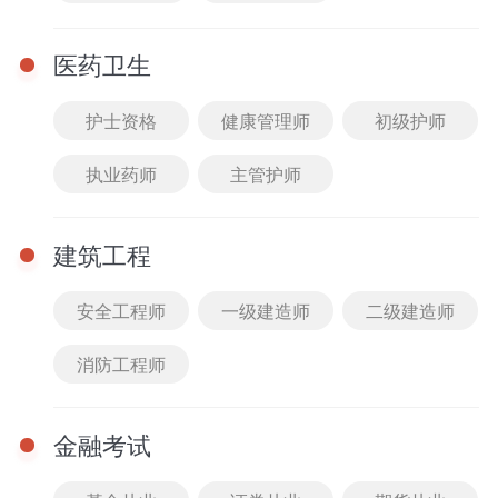
模块提示课
医药卫生
刷题突破课
护士资格
健康管理师
初级护师
暂时还没有任何数据哦~
执业药师
主管护师
建筑工程
安全工程师
一级建造师
二级建造师
消防工程师
金融考试
完
重
完
首页
0元听课
课程
题库
我的